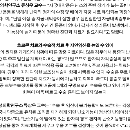
의학연구소 류상우 교수
는 “자궁내막증은 난소와 주변 장기가 붙는 골반
 운동을 방해해 난자와 정자의 수정 및 배아가 자궁 내로 유입되는 과정
다.”며, “난임 여성 중 자궁내막증이 심한 경우 원인질환인 자궁내막증부터
한다. 생리를 시작한 후 수년 간 통증이 없다가 갑자기 생리통이 발생하게
가능성이 높기 때문에 정확한 진단과 치료가 필요하다.”고 말했다.
호르몬 치료와 수술적 치료 후 자연임신율 높일 수 있어
 원칙은 개개인의 상황에 따른 맞춤 치료이다. 많은 경우에서 통증과 
 후
추후 임신을 계획해야 하는 경우가 많으므로 환자의 자각증상의 정도
부, 각각의 치료에 따른 부작용 등을 고려해야 한다. 주로 사용되는 치료
며, 경우에 따라 다양한 보조생식술이 함께 시행될 수
있다. 수술은 주로
행되며 정확한 진단과 치료가 동시에 가능하고 회복이 빠르며 통증도 덜하
공 로봇수술장비를 통해 배꼽에 1개의 구멍으로만 수술을 하고 있어 기존
회복이 더욱 빠르고
수술 흉터도 보이지 않는다.
성의학연구소 류상우 교수
는 “수술 후 임신이 불가능할지도 모른다는 걱
궁내막증으로 유착된 조직을 제거하게 되면 난소기능이 정상인 난임여성
 있다.”며, “난소기능이 떨어져 있는 환자의 경우 환자의 난소기능평가
 상담을 통해 치료계획을 세우고 수술 여부를 결정하는 것이
중요하다.”고