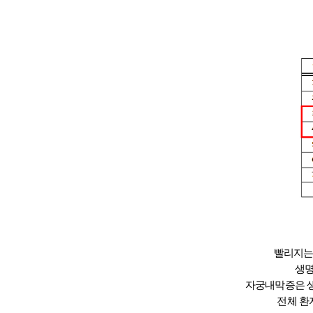
빨리지는
생명
자궁내막증은 생
전체 환