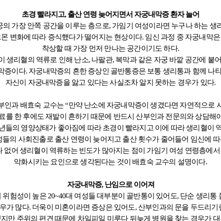
초경 빨라지고, 출산 연령 늦어지면서 자궁내막증 환자 늘어
의 가장 안쪽 공간을 이루는 층으로, 가임기 여성이라면 누구나 하는 생
몬 변화에 따라 증식했다가 떨어지는 현상이다. 임신 과정 중 자궁내막은
착상할 때 가장 먼저 만나는 공간이기도 하다.
 생리혈의 역류로 인해 난소, 나팔관, 복막과 같은 자궁 바깥 공간에 붙
막증이다.
자궁내막증의 흔한 증상인 골반통증은 보통 생리통과 함께 나타
자신이 자궁내막증을 앓고 있다는 사실조차
알지 못하는 경우가 있다.
부인과 배효숙 교수는 “만약 난소에 자궁내막증이 생겼다면 자연적으로 
료를 한 후에도 재발이 흔하기 때문에 반드시 산부인과 전문의와 상담해야 
년들의 영양상태가 좋아짐에 따라 초경이 빨라지고 이에 따라 생리혈이 
성들의
사회진출로 출산 연령이 늦어지고 출산 횟수가 줄어들어 임신에 따
 없어 생리혈이 역류하는
빈도가 많아지는 점이 가임기 여성 연령층에
악화시키는 요인으로 생각된다는 것이 배효숙 교수의 설명이다.
자궁내막증, 난임으로 이어져
위험성이 높은 20~40대 여성들 대부분이 골반통이 있어도, 단순 생리통
우가 많다.
더욱이 미혼이라면 증상은 있어도, 산부인과의 문을 두드리기란
지만 주위의 편견 때문에 차일피일 미루다 뒤늦게 병원을 찾는 경우가 