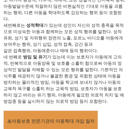
고 하거나 원망적, 거부적, 적대적, 또는 경멸적인 언어폭력 행위,
아동발달수준에 적절하지 않은 비현실적인 기대로 아동을 괴롭
히는 행위, 다른 아동을 학대하도록 강요하는 행위 등이 포함된
다.
세번째로는
성적학대
가 있는데 성인이 자신의 성적 충족을 목적
으로 미성숙한 아동과 함께하는 모든 성적 행위를 말한다. 성적
유희, 성기 및 자위행위 장면의 노출, 포르노 비디오를 야동에게
보여주는 행위, 성기 삽입, 성적 접촉, 강간 등과
같은 접촉행위, 아동매춘이나 매매 등의 행위이다.
네 번째로
방임 및 유기
가 있는데 이는 보호자가 아동에게 고의
적, 반복적으로 아동양육 및 보호를 소홀히 함으로써 아동의 정
상적인 발달을 저해할 수 있는 모든 행위를 말한다. 기본적인 의
식주를 제공하지 않거나 불결한 환경 및 위험한 상태에 아동을
방치하는 물리적인 방임, 아동을 학교에 보내지 않거나 아동의
교육적 욕구를 소홀히 하는 교육적 방임, 보호자가 아동을 보호
하지 않고 버리는 유기 행위, 아동에게 필요한 의료적 처치 및 예
방접종 등을 실시하지 않는 의료적 방임 등이 포함된다.
♨아동보호 전문기관의 아동학대 개입 절차