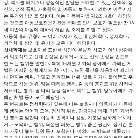
강, 복지를 해치거나 정상적인 발달을 저해할 수 있는 신체적, 정
신적, 성적 폭력, 가혹행위 및 아동의 보호자에 의하여 이루어지
는 유기와 방임을 말한다. 이는 아동복지법 제2조, 4호에 해당하
는 것으로 아동보호전문기관은 학대로 인해 보호가 필요한 만 18
세 미만의 아동에 대하여 개입 및 조치를 취할 수 있다.
아동학대의 유형에도 여러 가지가 있는데 신체학대, 정서학대,
성적학대, 방임 및 유기가 모두 이에 해당한다.
신체학대는
보호자를 포함한 성인이 우발적 사고가 아닌 상황에
서 의도적으로 신체 손상을 입히거나 또는 신체 손상을 입도록
한 모든 행위를 말한다. 특히 36개월 이하의 영아에게 가해진 체
벌은 어떠한 상황에서도 학대이다. 또한 물건을 사용하여 때리거
나 던지는 행위, 떠밀고 움켜잡는 행위, 발로 차거나 물어뜯고 주
먹으로 치는 행위, 뺨을 때리는 행위, 칼 등의 흉기로 위협하거나
저해하는 행위, 팔 다리 등을 심하게 비트는 행위, 영유아에게 가
해진 체벌 등이 모두 해당된다.
두 번째로는
정서학대
가 있는데 이는 보호자나 양육자가 아동에
게 행하는 언어적 모욕, 정서적 위협, 감금이나 억제, 기타 가학적
인 행위를 말한다. 아동의 인격이나 감정, 기분을 심하게 무시하
거나 모욕하는 행위, 욕설을 퍼붓는 행위, 좁은 공간에 장시간 혼
자 가두어 놓는 행위 등이 포함된다. 이외에도 밖으로 내쫓겠다